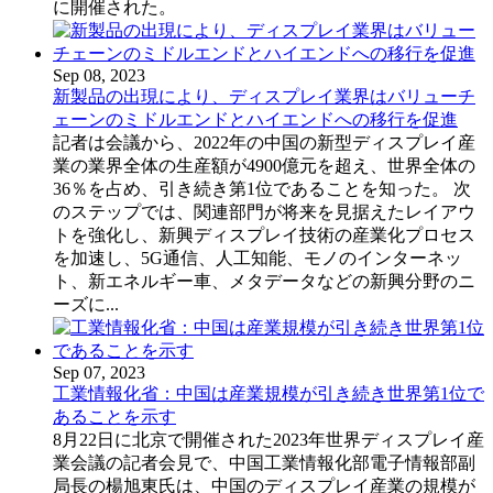
に開催された。
Sep 08, 2023
新製品の出現により、ディスプレイ業界はバリューチ
ェーンのミドルエンドとハイエンドへの移行を促進
記者は会議から、2022年の中国の新型ディスプレイ産
業の業界全体の生産額が4900億元を超え、世界全体の
36％を占め、引き続き第1位であることを知った。 次
のステップでは、関連部門が将来を見据えたレイアウ
トを強化し、新興ディスプレイ技術の産業化プロセス
を加速し、5G通信、人工知能、モノのインターネッ
ト、新エネルギー車、メタデータなどの新興分野のニ
ーズに...
Sep 07, 2023
工業情報化省：中国は産業規模が引き続き世界第1位で
あることを示す
8月22日に北京で開催された2023年世界ディスプレイ産
業会議の記者会見で、中国工業情報化部電子情報部副
局長の楊旭東氏は、中国のディスプレイ産業の規模が