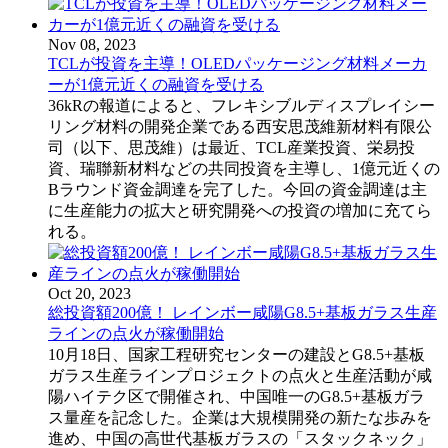
Nov 08, 2023
TCLが投資を主導！OLEDパッケージング材料メーカ
ーが1億元近くの融資を受ける
36kRの報道によると、フレキシブルディスプレイシー
リング材料の開発企業である西安思茂維新材料有限公
司（以下、思茂維）は最近、TCL産業投資、栄易投
資、瑞聯新材料などの共同投資を主導し、1億元近くの
Bラウンド資金調達を完了した。今回の資金調達は主
に生産能力の拡大と研究開発への投資の増加に充てら
れる。
Oct 20, 2023
総投資額200億！ レインボー咸陽G8.5+基板ガラス生産
ラインの点火が稼働開始
10月18日、国家工程研究センターの建設とG8.5+基板
ガラス生産ラインプロジェクトの点火と生産活動が咸
陽ハイテク区で開催され、中国唯一のG8.5+基板ガラ
ス量産を記念した。企業は大規模開発の新たな歩みを
進め、中国の高世代基板ガラスの「スタックネック」