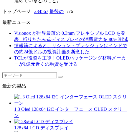
進めているとのこと。
トップページ
1
2
3
4
5
6
7
最後の
1/76
最新ニュース
Visionox が世界最薄の 0.3mm フレキシブル LCD を発
表 - 折りたたみ式ディスプレイの消費電力を 80% 削減
情報筋によると、リシュン・プレシジョンはインドで
の約24億ドルの投資計画を断念した
TCLが投資を主導！OLEDパッケージング材料メーカ
ーが1億元近くの融資を受ける
最新の製品
1.3 Oled 128x64 I2C インターフェース OLED スクリー
ン
128x64 LCD ディスプレイ