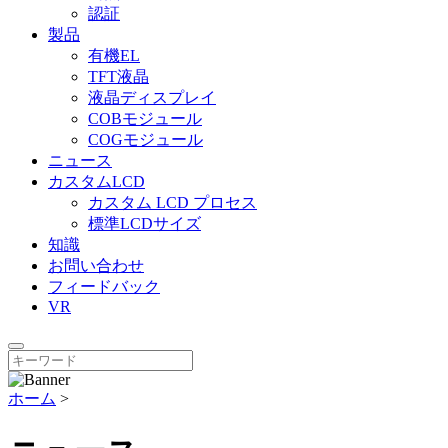
認証
製品
有機EL
TFT液晶
液晶ディスプレイ
COBモジュール
COGモジュール
ニュース
カスタムLCD
カスタム LCD プロセス
標準LCDサイズ
知識
お問い合わせ
フィードバック
VR
ホーム
>