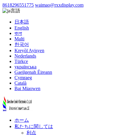
8618296551775
waimao@rxxdisplay.com
言語
日本語
English
বাংলা
Malti
한국어
Kreyòl Ayisyen
Nederlands
Türkçe
українська
Gaeilgenah Éireann
Cymraeg
Català
Bai Miaowen
ホーム
私たちに関しては
利点