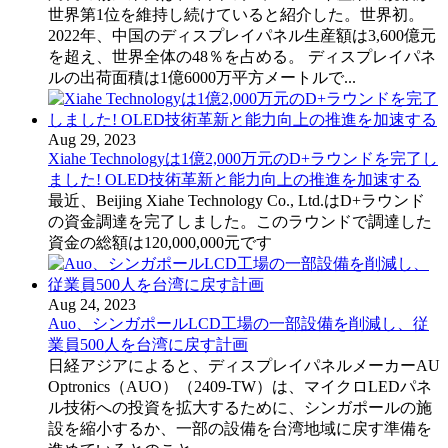
世界第1位を維持し続けていると紹介した。世界初。
2022年、中国のディスプレイパネル生産額は3,600億元
を超え、世界全体の48％を占める。 ディスプレイパネ
ルの出荷面積は1億6000万平方メートルで...
Aug 29, 2023
Xiahe Technologyは1億2,000万元のD+ラウンドを完了し
ました! OLED技術革新と能力向上の推進を加速する
最近、Beijing Xiahe Technology Co., Ltd.はD+ラウンド
の資金調達を完了しました。このラウンドで調達した
資金の総額は120,000,000元です
Aug 24, 2023
Auo、シンガポールLCD工場の一部設備を削減し、従
業員500人を台湾に戻す計画
日経アジアによると、ディスプレイパネルメーカーAU
Optronics（AUO）（2409-TW）は、マイクロLEDパネ
ル技術への投資を拡大するために、シンガポールの施
設を縮小するか、一部の設備を台湾地域に戻す準備を