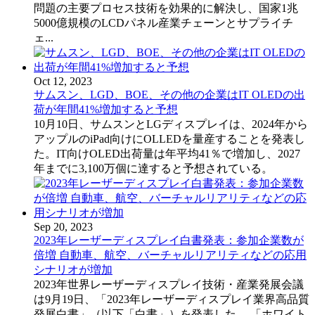
問題の主要プロセス技術を効果的に解決し、国家1兆
5000億規模のLCDパネル産業チェーンとサプライチ
ェ...
Oct 12, 2023
サムスン、LGD、BOE、その他の企業はIT OLEDの出
荷が年間41%増加すると予想
10月10日、サムスンとLGディスプレイは、2024年から
アップルのiPad向けにOLLEDを量産することを発表し
た。IT向けOLED出荷量は年平均41％で増加し、2027
年までに3,100万個に達すると予想されている。
Sep 20, 2023
2023年レーザーディスプレイ白書発表：参加企業数が
倍増 自動車、航空、バーチャルリアリティなどの応用
シナリオが増加
2023年世界レーザーディスプレイ技術・産業発展会議
は9月19日、「2023年レーザーディスプレイ業界高品質
発展白書」（以下「白書」）を発表した。 「ホワイト