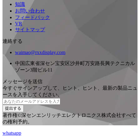
知識
お問い合わせ
フィードバック
VR
サイトマップ
連絡する
waimao@rxxdisplay.com
中国広東省深セン宝安区沙井町万安路長興テクニカル
ゾーン3階ビル11
メッセージを送信
今すぐサインアップして、ヒント、ヒント、最新の製品ニュ
ースを入手してください。
提出する
著作権©深センエンリッチエレクトロニクス株式会社すべて
の権利予約。
whatsapp