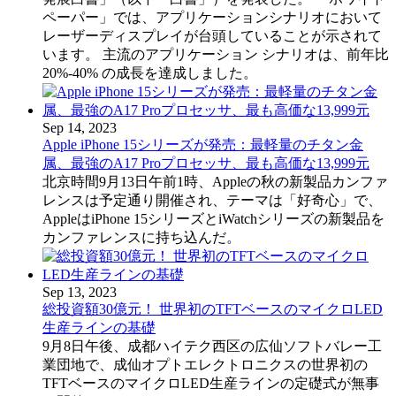
ペーパー」では、アプリケーションシナリオにおいて
レーザーディスプレイが台頭していることが示されて
います。 主流のアプリケーション シナリオは、前年比
20%-40% の成長を達成しました。
Sep 14, 2023
Apple iPhone 15シリーズが発売：最軽量のチタン金
属、最強のA17 Proプロセッサ、最も高価な13,999元
北京時間9月13日午前1時、Appleの秋の新製品カンファ
レンスは予定通り開催され、テーマは「好奇心」で、
AppleはiPhone 15シリーズとiWatchシリーズの新製品を
カンファレンスに持ち込んだ。
Sep 13, 2023
総投資額30億元！ 世界初のTFTベースのマイクロLED
生産ラインの基礎
9月8日午後、成都ハイテク西区の広仙ソフトバレー工
業団地で、成仙オプトエレクトロニクスの世界初の
TFTベースのマイクロLED生産ラインの定礎式が無事